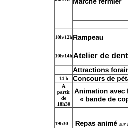
Marché fermier
Rampeau
10h/12h
Atelier de dent
10h/1
4h
Attractions forai
Concours de pé
1
4 h
A
Animation avec 
partir
de
« bande de co
18h30
Repas animé
19h30
sur 