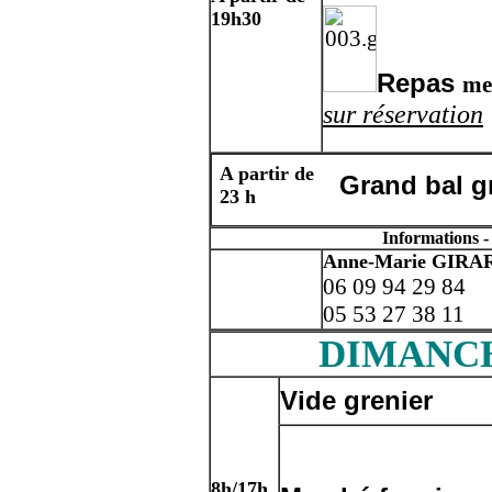
19h30
Repas
me
sur réservation
A partir de
Grand bal gr
23 h
Informations -
Anne-Marie GIRA
06 09 94 29 84
05 53 27 38 11
DIMANCH
Vide grenier
8h/17h