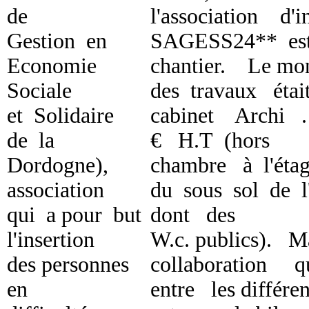
de
l'association d'
Gestion en
SAGESS24** est
Economie
chantier. Le mo
Sociale
des travaux éta
et Solidaire
cabinet Archi 
de la
€ H.T (hors
Dordogne),
chambre à l'ét
association
du sous sol de 
qui a pour but
dont des
l'insertion
W.c. publics). 
des personnes
collaboration q
en
entre les différen