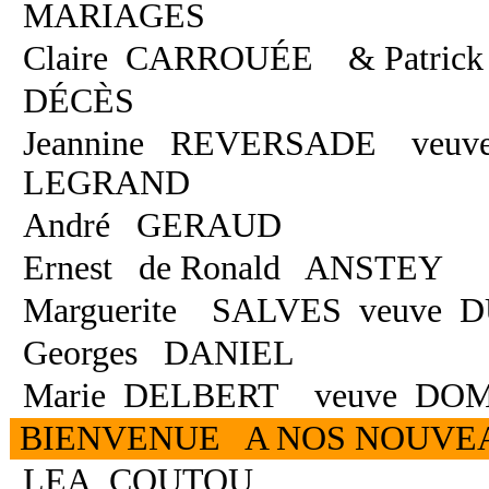
MARIAGES
Claire CARROUÉE & Patric
DÉCÈS
Jeannine REVERSADE veuv
LEGRAND
André GERAUD
Ernest de Ronald ANSTEY
Marguerite SALVES veuve 
Georges DANIEL
Marie DELBERT veuve DO
BIENVENUE A NOS NOUV
LEA COUTOU