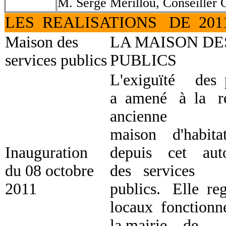
M. Serge Mérillou, Conseiller 
LES REALISATIONS DE 201
Maison des
LA MAISON DE
services publics
PUBLICS
L'exiguïté des
a amené à la r
ancienne
maison d'habi
Inauguration
depuis cet au
du 08 octobre
des services
2011
publics. Elle re
locaux fonction
la mairie, de